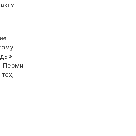
акту.
я
кие
этому
зды»
м Перми
 тех,