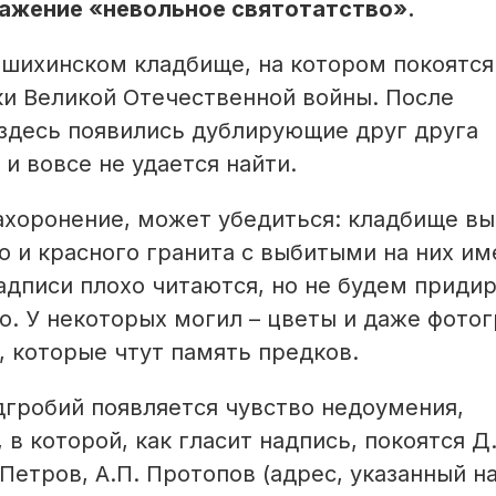
ражение «невольное святотатство».
ошихинском кладбище, на котором покоятся
ки Великой Отечественной войны. После
 здесь появились дублирующие друг друга
и вовсе не удается найти.
захоронение, может убедиться: кладбище в
о и красного гранита с выбитыми на них им
дписи плохо читаются, но не будем придир
о. У некоторых могил – цветы и даже фотог
, которые чтут память предков.
дгробий появляется чувство недоумения,
в которой, как гласит надпись, покоятся Д.
 Петров, А.П. Протопов (адрес, указанный н