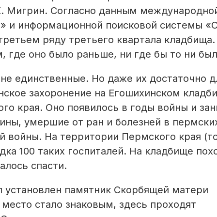
.Х. Мигрин. Согласно данным международно
» и информационной поисковой системы «
 третьем ряду третьего квартала кладбища.
м, где оно было раньше, ни где бы то ни бы
не единственные. Но даже их достаточно дл
инское захоронение на Егошихинском кладб
го края. Оно появилось в годы войны и за
оины, умершие от ран и болезней в пермски
й войны. На территории Пермского края (то
ка 100 таких госпиталей. На кладбище пох
алось спасти.
ыл установлен памятник Скорбящей матери
 место стало знаковым, здесь проходят