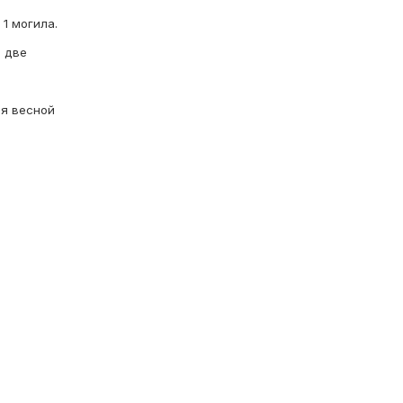
1 могила.
ы две
ся весной