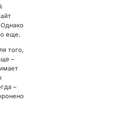
й
Сайт
 Однако
ло еще.
я того,
ище –
нимает
х
гда –
оронено