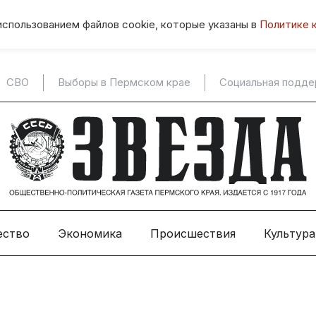
использованием файлов cookie, которые указаны в
Политике 
СВО
Выборы в Пермском крае
Социальная подд
ество
Экономика
Происшествия
Культура