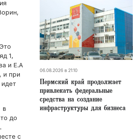
ия
Зорин,
 Это
яд 1,
а и Е.А
06.08.2026 в 21:10
, и при
Пермский край продолжает
 идет
привлекать федеральные
средства на создание
инфраструктуры для бизнеса
 в
то до
.
есте с