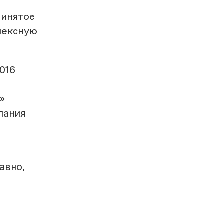
ринятое
лексную
016
»
пания
авно,
м