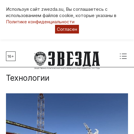
Используя сайт zwezda.su, Вы соглашаетесь с
использованием файлов cookie, которые указаны в
Политике конфиденциальности
Согласен
16+
Главные темы
80 лет Победы
Технологии
Молодежная столица РФ
СВО
Выборы в Пермском крае
Социальная поддержка
Инфраструктура
Благоустройство