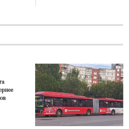
та
ернее
сов