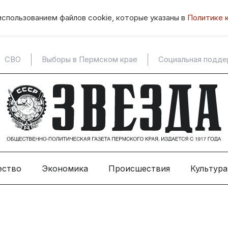
использованием файлов cookie, которые указаны в
Политике 
СВО
Выборы в Пермском крае
Социальная подд
ество
Экономика
Происшествия
Культура