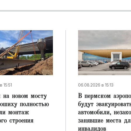
в 15:51
06.08.2026 в 15:13
 на новом мосту
В пермском аэроп
гошиху полностью
будут эвакуироват
ли монтаж
автомобили, незак
ого строения
занявшие места дл
инвалидов