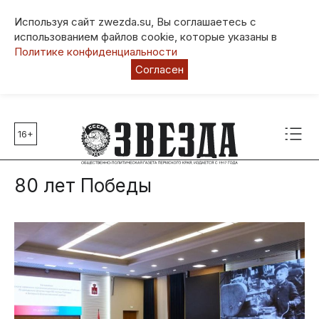
Используя сайт zwezda.su, Вы соглашаетесь с
использованием файлов cookie, которые указаны в
Политике конфиденциальности
Согласен
16+
Главные темы
80 лет Победы
80 лет Победы
Молодежная столица РФ
СВО
Выборы в Пермском крае
Социальная поддержка
Инфраструктура
Благоустройство