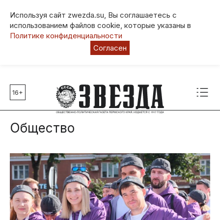
Используя сайт zwezda.su, Вы соглашаетесь с
использованием файлов cookie, которые указаны в
Политике конфиденциальности
Согласен
16+
Главные темы
80 лет Победы
Общество
Молодежная столица РФ
СВО
Выборы в Пермском крае
Социальная поддержка
Инфраструктура
Благоустройство