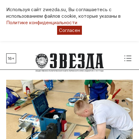
Используя сайт zwezda.su, Вы соглашаетесь с
использованием файлов cookie, которые указаны в
Политике конфиденциальности
Согласен
16+
Главные темы
80 лет Победы
Молодежная столица РФ
СВО
Выборы в Пермском крае
Социальная поддержка
Инфраструктура
Благоустройство