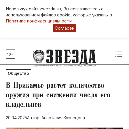
Используя сайт zwezda.su, Вы соглашаетесь с
использованием файлов cookie, которые указаны в
Политике конфиденциальности
Согласен
16+
Главные темы
80 лет Победы
Общество
Молодежная столица РФ
СВО
​В Прикамье растет количество
Выборы в Пермском крае
оружия при снижении числа его
Социальная поддержка
владельцев
Инфраструктура
Благоустройство
29.04.2025
Автор: Анастасия Кузнецова