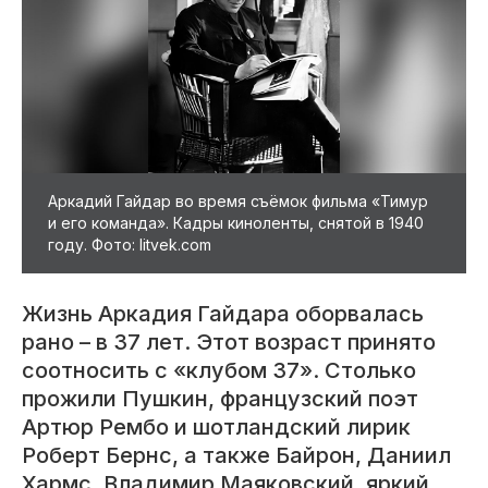
Аркадий Гайдар во время съёмок фильма «Тимур
и его команда». Кадры киноленты, снятой в 1940
году. Фото: litvek.com
Жизнь Аркадия Гайдара оборвалась
рано – в 37 лет. Этот возраст принято
соотносить с «клубом 37». Столько
прожили Пушкин, французский поэт
Артюр Рембо и шотландский лирик
Роберт Бернс, а также Байрон, Даниил
Хармс, Владимир Маяковский, яркий