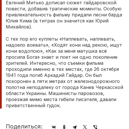
Евгений Митько дописал сюжет гайдаровской
повести, добавив трагические моменты. Особую
привлекательность фильму придали песни барда
Юлия Кима (в титрах он значится как Юрий
Михайлов).
С тех пор его куплеты «Наплевать, наплевать,
надоело воевать», «Ходят кони над рекою, ищут
кони водопою», «Как за меня матушка всё
просила Бога» знает и поет ни одно поколение
зрителей. Интересно, что съемки фильма
проходили именно в тех местах, где 26 октября
1941 года погиб Аркадий Гайдар. Он был
похоронен в пяти метрах от железнодорожного
полотна неподалеку от города Канев Черкасской
области Украины. Машинисты паровозов,
проезжая мимо места гибели писателя, давали
приветственный гудок.
Поделиться: