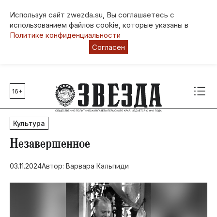
Используя сайт zwezda.su, Вы соглашаетесь с
использованием файлов cookie, которые указаны в
Политике конфиденциальности
Согласен
16+
Главные темы
80 лет Победы
Культура
Молодежная столица РФ
СВО
Незавершенное
Выборы в Пермском крае
03.11.2024
Автор: Варвара Кальпиди
Социальная поддержка
Инфраструктура
Благоустройство