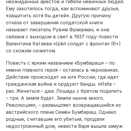
неожиданных арестов и гибели невинных людей.
Ему захотелось тогда, как вспоминают друзья,
«защитить хотя бы детей». Другую причину
отказа от завершения солдатской книги
называет писатель Рувим Фраерман, и она
связана с выходом в свет в 1937 году повести
Валентина Катаева «Шёл солдат с фронта» (6+)
со схожим сюжетом.
Повесть с ярким названием «Бумбараш» – по
имени главного героя – осталась в черновиках.
Действие происходит на юге России, где идет
гражданская война и орудуют банды. «Изба –
раз. Жениться – два. Лошадь с братом поделить
– три. А земля будет. Земли нынче много.
Революция», – размышляет возвращавшийся из
австрийского плена Семён Бумбараш. Однако
родные, считавшие его убитым, продали
недостроенный дом, невеста Варя вышла замуж