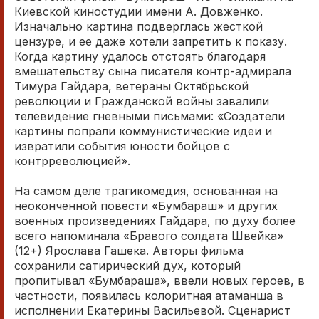
Киевской киностудии имени А. Довженко.
Изначально картина подверглась жесткой
цензуре, и ее даже хотели запретить к показу.
Когда картину удалось отстоять благодаря
вмешательству сына писателя контр-адмирала
Тимура Гайдара, ветераны Октябрьской
революции и Гражданской войны завалили
телевидение гневными письмами: «Создатели
картины попрали коммунистические идеи и
извратили события юности бойцов с
контрреволюцией».
На самом деле трагикомедия, основанная на
неоконченной повести «Бумбараш» и других
военных произведениях Гайдара, по духу более
всего напоминала «Бравого солдата Швейка»
(12+) Ярослава Гашека. Авторы фильма
сохранили сатирический дух, который
пропитывал «Бумбараша», ввели новых героев, в
частности, появилась колоритная атаманша в
исполнении Екатерины Васильевой. Сценарист