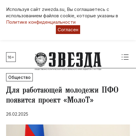
Используя сайт zwezda.su, Вы соглашаетесь с
использованием файлов cookie, которые указаны в
Политике конфиденциальности
Согласен
16+
Главные темы
80 лет Победы
Общество
Молодежная столица РФ
СВО
Для работающей молодежи ПФО
Выборы в Пермском крае
появится проект «МолоТ»
Социальная поддержка
26.02.2025
Инфраструктура
Благоустройство