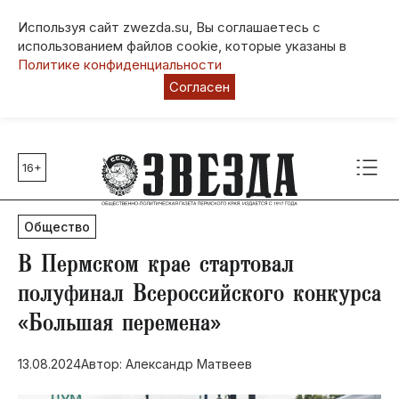
Используя сайт zwezda.su, Вы соглашаетесь с
использованием файлов cookie, которые указаны в
Политике конфиденциальности
Согласен
16+
Главные темы
80 лет Победы
Общество
Молодежная столица РФ
СВО
В Пермском крае стартовал
Выборы в Пермском крае
полуфинал Всероссийского конкурса
Социальная поддержка
«Большая перемена»
Инфраструктура
Благоустройство
13.08.2024
Автор: Александр Матвеев