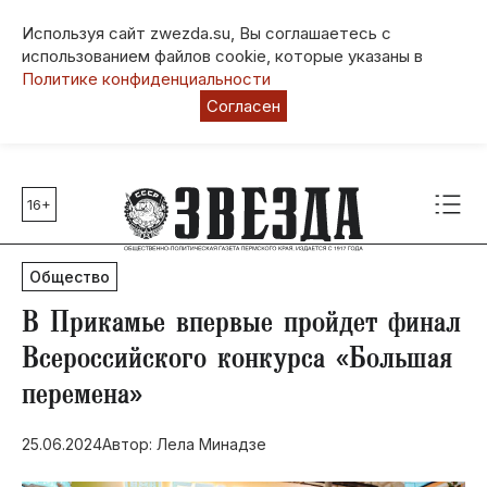
Используя сайт zwezda.su, Вы соглашаетесь с
использованием файлов cookie, которые указаны в
Политике конфиденциальности
Согласен
16+
Главные темы
80 лет Победы
Общество
Молодежная столица РФ
СВО
В Прикамье впервые пройдет финал
Выборы в Пермском крае
Всероссийского конкурса «Большая
Социальная поддержка
перемена»
Инфраструктура
Благоустройство
25.06.2024
Автор: Лела Минадзе