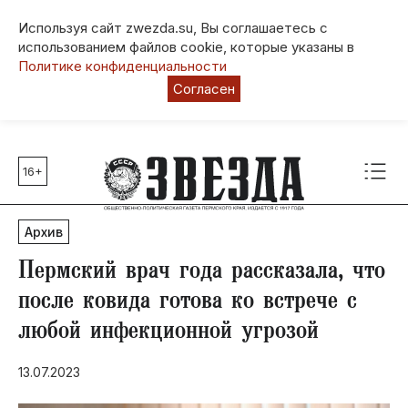
Используя сайт zwezda.su, Вы соглашаетесь с
использованием файлов cookie, которые указаны в
Политике конфиденциальности
Согласен
16+
Главные темы
80 лет Победы
Архив
Молодежная столица РФ
СВО
Пермский врач года рассказала, что
Выборы в Пермском крае
после ковида готова ко встрече с
Социальная поддержка
любой инфекционной угрозой
Инфраструктура
Благоустройство
13.07.2023