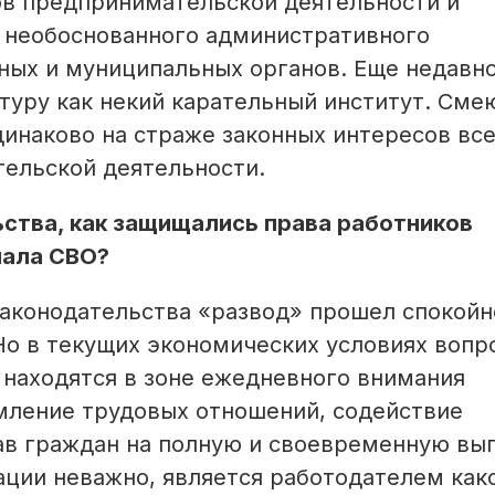
ов предпринимательской деятельности и
т необоснованного административного
ных и муниципальных органов. Еще недавн
уру как некий карательный институт. Сме
динаково на страже законных интересов вс
ельской дея­тельности.
ства, как защищались права работников
чала СВО?
законодательства «развод» прошел спокойн
 Но в текущих экономических условиях вопр
 находятся в зоне ежедневного внимания
рмление трудовых отношений, содействие
рав граждан на полную и своевременную вы
ации неважно, является работодателем как