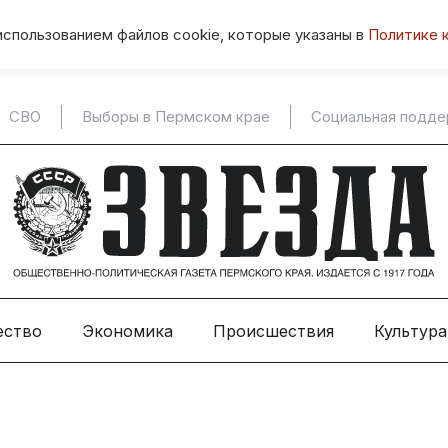
использованием файлов cookie, которые указаны в
Политике 
СВО
Выборы в Пермском крае
Социальная подд
ество
Экономика
Происшествия
Культура