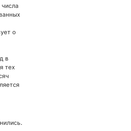
 числа
ованных
ует о
д в
я тех
сяч
ляется
нились.