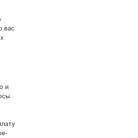
о
ю вас
ех
о и
осы
плату
ое-