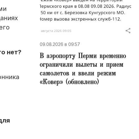
ми
даниях
его
09.08.2026 в 09:57
то нет?
В аэропорту Перми временно
ограничили вылеты и прием
самолетов и ввели режим
онника
«Ковер» (обновлено)
для