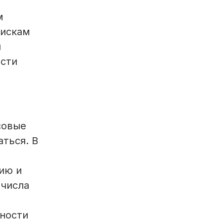
м
 искам
н
ости
совые
ться. В
ию и
 числа
ности