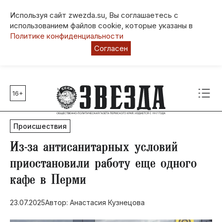
Используя сайт zwezda.su, Вы соглашаетесь с
использованием файлов cookie, которые указаны в
Политике конфиденциальности
Согласен
16+
Главные темы
80 лет Победы
Происшествия
Молодежная столица РФ
СВО
​Из-за антисанитарных условий
Выборы в Пермском крае
приостановили работу еще одного
Социальная поддержка
кафе в Перми
Инфраструктура
Благоустройство
23.07.2025
Автор: Анастасия Кузнецова