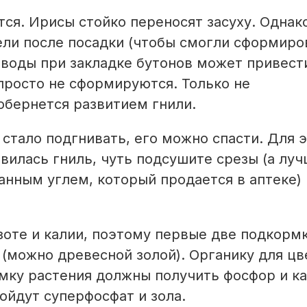
ся. Ирисы стойко переносят засуху. Однак
ели после посадки (чтобы смогли сформиро
а воды при закладке бутонов может привест
просто не сформируются. Только не
 обернется развитием гнили.
стало подгнивать, его можно спасти. Для 
вилась гниль, чуть подсушите срезы (а лу
нным углем, который продается в аптеке) 
зоте и калии, поэтому первые две подкорм
(можно древесной золой). Органику для цв
мку растения должны получить фосфор и ка
ойдут суперфосфат и зола.