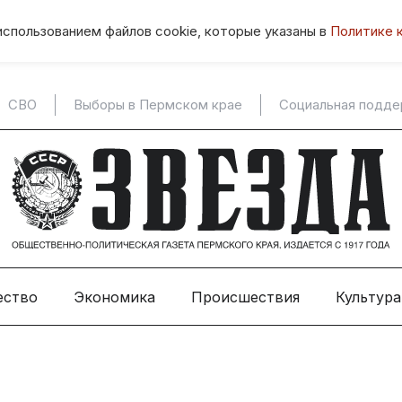
использованием файлов cookie, которые указаны в
Политике 
СВО
Выборы в Пермском крае
Социальная подд
ество
Экономика
Происшествия
Культура