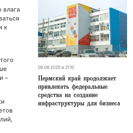
о влага
ваться
и к
этого
06.08.2026 в 21:10
чше
Пермский край продолжает
и –
привлекать федеральные
средства на создание
ки
инфраструктуры для бизнеса
етов
лий,