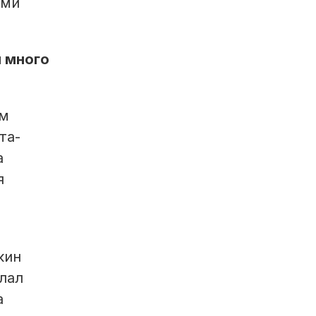
рми
 много
ём
та-
а
я
кин
елал
а