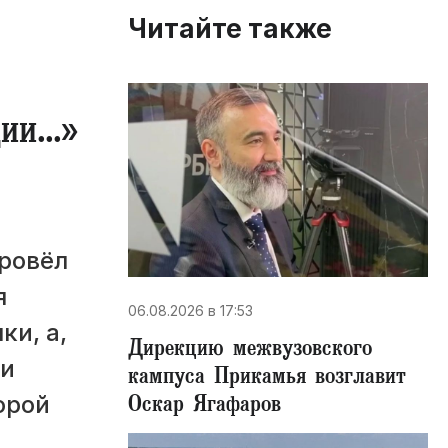
Читайте также
ции…»
провёл
я
06.08.2026 в 17:53
и, а,
Дирекцию межвузовского
 и
кампуса Прикамья возглавит
Оскар Ягафаров
орой