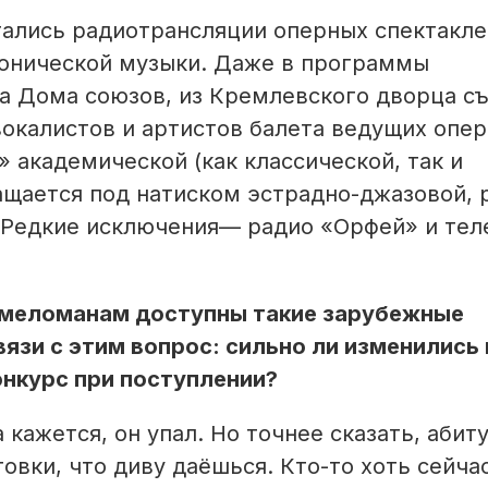
ались радиотрансляции оперных спектакле
фонической музыки. Даже в программы
ла Дома союзов, из Кремлевского дворца с
вокалистов и артистов балета ведущих опе
 академической (как классической, так и
ащается под натиском эстрадно-джазовой, 
 Редкие исключения— радио «Орфей» и тел
, меломанам доступны такие зарубежные
связи с этим вопрос: сильно ли изменились
онкурс при поступлении?
кажется, он упал. Но точнее сказать, абит
овки, что диву даёшься. Кто-то хоть сейча