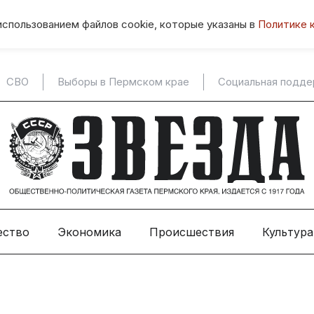
использованием файлов cookie, которые указаны в
Политике 
СВО
Выборы в Пермском крае
Социальная подд
ество
Экономика
Происшествия
Культура