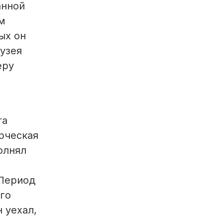
анной
м
ых он
узея
еру
та
рческая
олнял
р
 Период
го
 уехал,