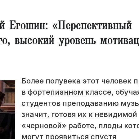
 Егошин: «Перспективный
го, высокий уровень мотива
Более полувека этот человек 
в фортепианном классе, обуча
студентов преподаванию музык
значит, готовя их к невидимой
«черновой» работе, плоды кот
могут проявиться спустя