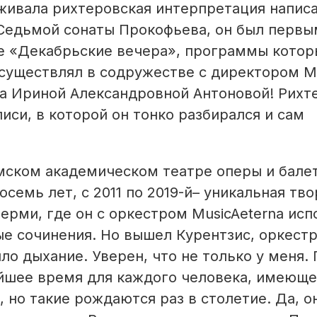
аживала рихтеровская интерпретация напис
Седьмой сонаты Прокофьева, он был первы
е «Декабрьские вечера», программы котор
осуществлял в содружестве с директором М
а Ириной Александровной Антоновой! Рихт
иси, в которой он тонко разбирался и сам
мском академическом театре оперы и бале
емь лет, с 2011 по 2019-й– уникальная тво
ерми, где он с оркестром MusicAeterna исп
е сочинения. Но вышел Курентзис, оркест
ло дыхание. Уверен, что не только у меня.
йшее время для каждого человека, имеюще
 но такие рождаются раз в столетие. Да, он