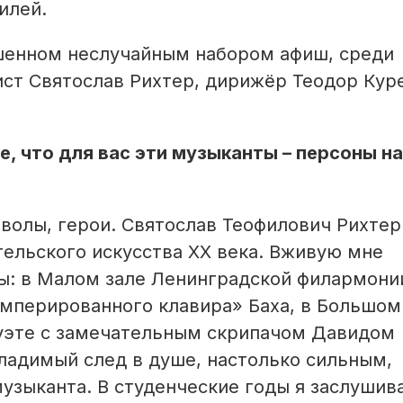
илей.
шенном неслучайным набором афиш, среди
ст Святослав Рихтер, дирижёр Теодор Куре
, что для вас эти музыканты – персоны н
мволы, герои. Святослав Теофилович Рихтер
ельского искусства ХХ века. Вживую мне
ы: в Малом зале Ленинградской филармони
емперированного клавира» Баха, в Большом
уэте с замечательным скрипачом Давидом
ладимый след в душе, настолько сильным,
узыканта. В студенческие годы я заслушив