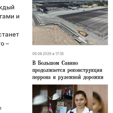
аждый
гами и
станет
о –
06.08.2026 в 17:35
В Большом Савино
продолжается реконструкция
перрона и рулежной дорожки
е