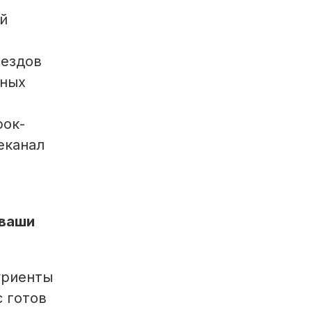
й
ъездов
рных
рок-
еканал
 ваши
уриенты
с готов