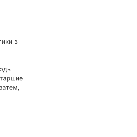
тики в
годы
старшие
затем,