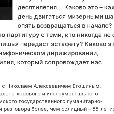
десятилетия… Каково это – к
день двигаться мизерными ша
опять возвращаться в начало?
ю партитуру с теми, кто никогда не 
лишь» передаст эстафету? Каково эт
 симфоническом дирижировании,
силия, который сопровождает нас
р с Николаем Алексеевичем Егошиным,
ально-хорового и инструментального
мского государственного гуманитарно-
я разговора более, чем солидный – 55-лети