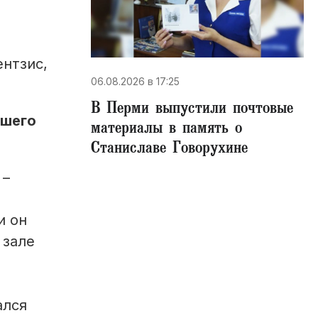
нтзис,
06.08.2026 в 17:25
В Перми выпустили почтовые
ашего
материалы в память о
Станиславе Говорухине
 –
и он
 зале
ался