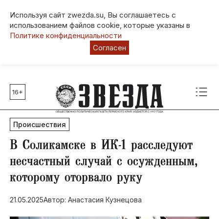
Используя сайт zwezda.su, Вы соглашаетесь с
использованием файлов cookie, которые указаны в
Политике конфиденциальности
Согласен
16+
Главные темы
80 лет Победы
Происшествия
Молодежная столица РФ
СВО
В Соликамске в ИК-1 расследуют
Выборы в Пермском крае
несчастный случай с осужденным,
Социальная поддержка
которому оторвало руку
Инфраструктура
Благоустройство
21.05.2025
Автор: Анастасия Кузнецова