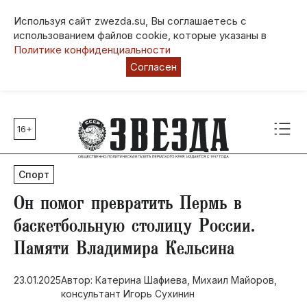
Используя сайт zwezda.su, Вы соглашаетесь с
использованием файлов cookie, которые указаны в
Политике конфиденциальности
Согласен
16+
Главные темы
80 лет Победы
Спорт
Молодежная столица РФ
СВО
Он помог превратить Пермь в
Выборы в Пермском крае
баскетбольную столицу России.
Социальная поддержка
Памяти Владимира Кельсина
Инфраструктура
Благоустройство
23.01.2025
Автор: Катерина Шафиева, Михаил Майоров,
консультант Игорь Сухинин