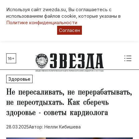
Используя сайт zwezda.su, Вы соглашаетесь с
использованием файлов cookie, которые указаны в
Политике конфиденциальности
Согласен
16+
Главные темы
80 лет Победы
Здоровье
Молодежная столица РФ
СВО
Не пересаливать, не перерабатывать,
Выборы в Пермском крае
не переотдыхать. Как сберечь
Социальная поддержка
здоровье - советы кардиолога
Инфраструктура
Благоустройство
28.03.2025
Автор: Нелли Кибишева