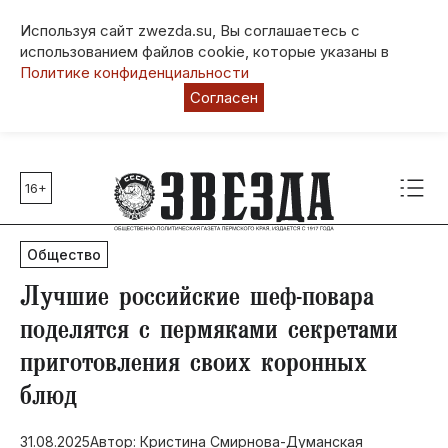
Используя сайт zwezda.su, Вы соглашаетесь с
использованием файлов cookie, которые указаны в
Политике конфиденциальности
Согласен
16+
Главные темы
80 лет Победы
Общество
Молодежная столица РФ
СВО
Лучшие российские шеф-повара
Выборы в Пермском крае
поделятся с пермяками секретами
Социальная поддержка
приготовления своих коронных
Инфраструктура
блюд
Благоустройство
31.08.2025
Автор: Кристина Смирнова-Думанская