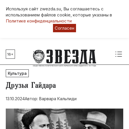
Используя сайт zwezda.su, Вы соглашаетесь с
использованием файлов cookie, которые указаны в
Политике конфиденциальности
Согласен
16+
Главные темы
80 лет Победы
Культура
Молодежная столица РФ
СВО
Друзья Гайдара
Выборы в Пермском крае
13.10.2024
Автор: Варвара Кальпиди
Социальная поддержка
Инфраструктура
Благоустройство