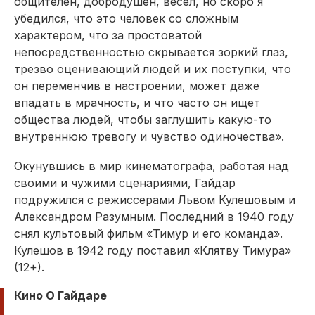
общителен, добродушен, весел, но скоро я
убедился, что это человек со сложным
характером, что за простоватой
непосредственностью скрывается зоркий глаз,
трезво оценивающий людей и их поступки, что
он переменчив в настроении, может даже
впадать в мрачность, и что часто он ищет
общества людей, чтобы заглушить какую-то
внут­реннюю тревогу и чувство одиночества».
Окунувшись в мир кинематографа, работая над
своими и чужими сценариями, Гайдар
подружился с режиссерами Львом Кулешовым и
Александ­ром Разумным. Последний в 1940 году
снял культовый фильм «Тимур и его команда».
Кулешов в 1942 году поставил «Клятву Тимура»
(12+).
Кино О Гайдаре