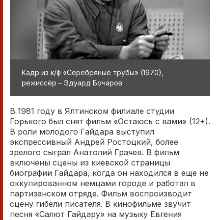
Кадр из к/ф «Серебряные трубы» (1970),
режиссёр – Эдуард Бочаров
В 1981 году в Ялтинском филиале студии
Горького был снят фильм «Остаюсь с вами» (12+).
В роли молодого Гайдара выступил
экспрессивный Андрей Ростоцкий, более
зрелого сыграл Анатолий Грачев. В фильм
включены сцены из киевской страницы
биографии Гайдара, когда он находился в еще не
оккупированном немцами городе и работал в
партизанском отряде. Фильм воспроизводит
сцену гибели писателя. В кинофильме звучит
песня «Салют Гайдару» на музыку Евгения