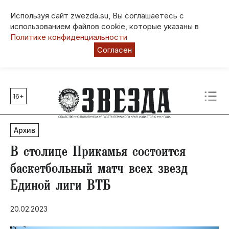
Используя сайт zwezda.su, Вы соглашаетесь с
использованием файлов cookie, которые указаны в
Политике конфиденциальности
Согласен
16+
Главные темы
80 лет Победы
Архив
Молодежная столица РФ
СВО
В столице Прикамья состоится
Выборы в Пермском крае
баскетбольный матч всех звезд
Социальная поддержка
Единой лиги ВТБ
Инфраструктура
Благоустройство
20.02.2023