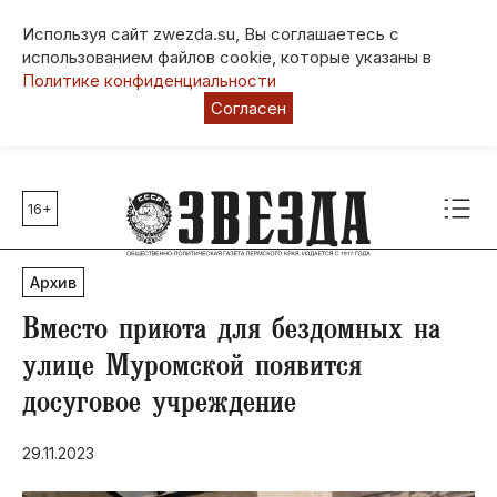
Используя сайт zwezda.su, Вы соглашаетесь с
использованием файлов cookie, которые указаны в
Политике конфиденциальности
Согласен
16+
Главные темы
80 лет Победы
Архив
Молодежная столица РФ
СВО
Вместо приюта для бездомных на
Выборы в Пермском крае
улице Муромской появится
Социальная поддержка
досуговое учреждение
Инфраструктура
Благоустройство
29.11.2023