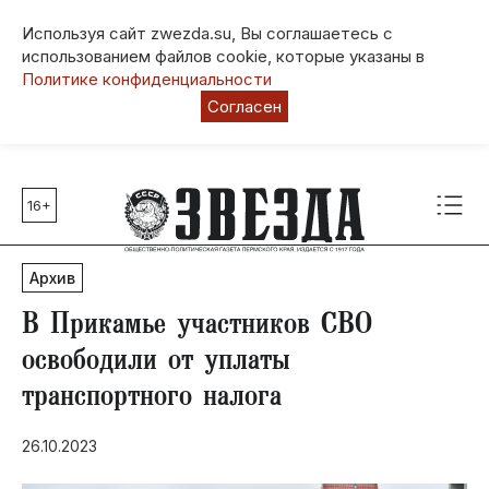
Используя сайт zwezda.su, Вы соглашаетесь с
использованием файлов cookie, которые указаны в
Политике конфиденциальности
Согласен
16+
Главные темы
80 лет Победы
Архив
Молодежная столица РФ
СВО
В Прикамье участников СВО
Выборы в Пермском крае
освободили от уплаты
Социальная поддержка
транспортного налога
Инфраструктура
Благоустройство
26.10.2023