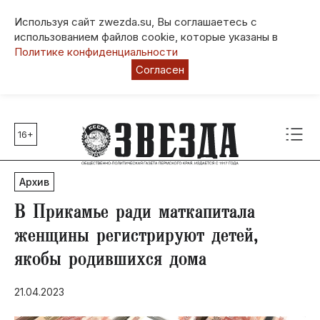
Используя сайт zwezda.su, Вы соглашаетесь с
использованием файлов cookie, которые указаны в
Политике конфиденциальности
Согласен
16+
Главные темы
80 лет Победы
Архив
Молодежная столица РФ
СВО
В Прикамье ради маткапитала
Выборы в Пермском крае
женщины регистрируют детей,
Социальная поддержка
якобы родившихся дома
Инфраструктура
Благоустройство
21.04.2023