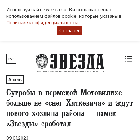
Используя сайт zwezda.su, Вы соглашаетесь с
использованием файлов cookie, которые указаны в
Политике конфиденциальности
Согласен
16+
Главные темы
80 лет Победы
Архив
Молодежная столица РФ
СВО
Сугробы в пермской Мотовилихе
Выборы в Пермском крае
больше не «снег Хаткевича» и ждут
Социальная поддержка
нового хозяина района – намек
Инфраструктура
«Звезды» сработал
Благоустройство
09.01.2023