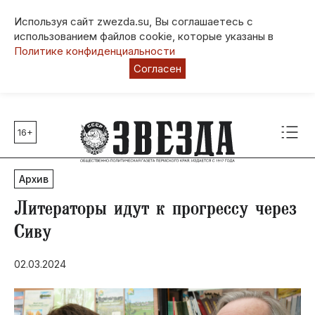
Используя сайт zwezda.su, Вы соглашаетесь с
использованием файлов cookie, которые указаны в
Политике конфиденциальности
Согласен
16+
Главные темы
80 лет Победы
Архив
Молодежная столица РФ
СВО
Литераторы идут к прогрессу через
Выборы в Пермском крае
Cиву
Социальная поддержка
02.03.2024
Инфраструктура
Благоустройство