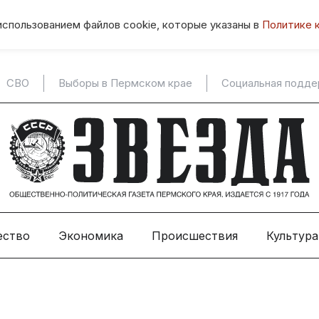
использованием файлов cookie, которые указаны в
Политике 
СВО
Выборы в Пермском крае
Социальная подд
ество
Экономика
Происшествия
Культура