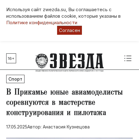
Используя сайт zwezda.su, Вы соглашаетесь с
использованием файлов cookie, которые указаны в
Политике конфиденциальности
Согласен
16+
Главные темы
80 лет Победы
Спорт
Молодежная столица РФ
СВО
​В Прикамье юные авиамоделисты
Выборы в Пермском крае
соревнуются в мастерстве
Социальная поддержка
конструирования и пилотажа
Инфраструктура
Благоустройство
17.05.2025
Автор: Анастасия Кузнецова