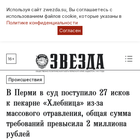
Используя сайт zwezda.su, Вы соглашаетесь с
использованием файлов cookie, которые указаны в
Политике конфиденциальности
Согласен
16+
Главные темы
80 лет Победы
Происшествия
Молодежная столица РФ
СВО
​В Перми в суд поступило 27 исков
Выборы в Пермском крае
к пекарне «Хлебница» из-за
Социальная поддержка
массового отравления, общая сумма
Инфраструктура
требований превысила 2 миллиона
Благоустройство
рублей