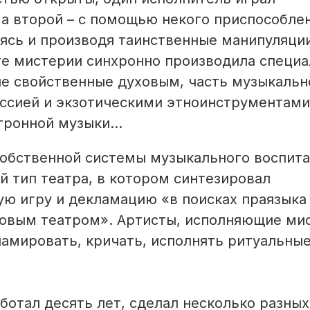
а второй – с помощью некого приспособле
яясь и производя таинственные манипуляции
те мистерии синхронно производила специ
е свойственные духовым, часть музыкальн
уссией и экзотическими этноинструментами
ронной музыки...
собственной системы музыкального воспит
 тип театра, в котором синтезировал
ую игру и декламацию «в поисках праязыка
ировым театром». Артисты, исполняющие ми
ламировать, кричать, исполнять ритуальны
отал десять лет, сделал несколько разных