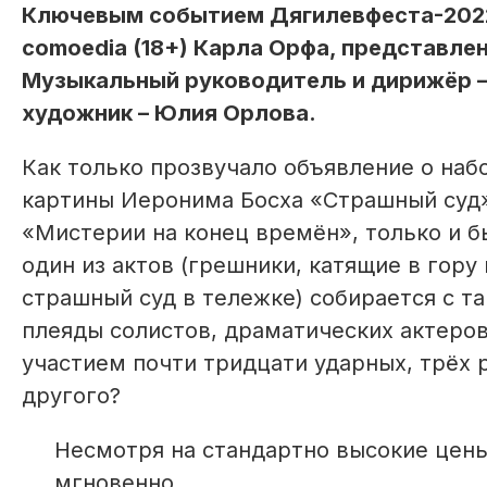
Ключевым событием Дягилевфеста-2022 
comoedia (18+) Карла Орфа, представле
Музыкальный руководитель и дирижёр – 
художник – Юлия Орлова.
Как только прозвучало объявление о наб
картины Иеронима Босха «Страшный суд»
«Мистерии на конец времён», только и б
один из актов (грешники, катящие в гор
страшный суд в тележке) собирается с та
плеяды солистов, драматических актеров
участием почти тридцати ударных, трёх 
другого?
Несмотря на стандартно высокие цены
мгновенно.