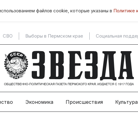
использованием файлов cookie, которые указаны в
Политике 
СВО
Выборы в Пермском крае
Социальная подд
ество
Экономика
Происшествия
Культура