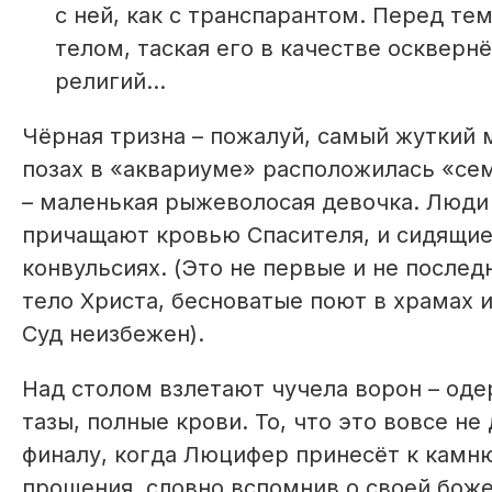
с ней, как с транспарантом. Перед те
телом, таская его в качестве осквер
религий…
Чёрная тризна – пожалуй, самый жуткий 
позах в «аквариуме» расположилась «сем
– маленькая рыжеволосая девочка. Люди 
причащают кровью Спасителя, и сидящие
конвульсиях. (Это не первые и не послед
тело Христа, бесноватые поют в храмах и
Суд неизбежен).
Над столом взлетают чучела ворон – од
тазы, полные крови. То, что это вовсе н
финалу, когда Люцифер принесёт к камн
прощения, словно вспомнив о своей боже