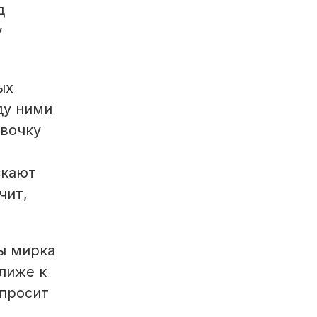
д
у
ых
ду ними
евочку
скают
чит,
ы мирка
ближе к
опросит
.