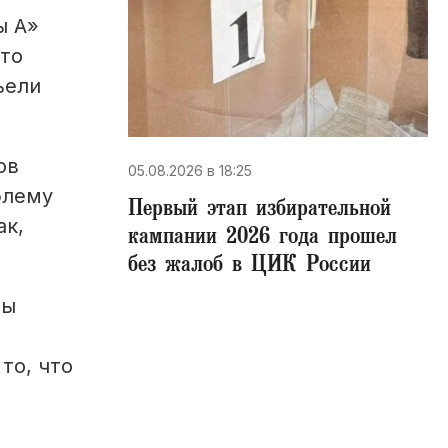
ы А»
что
ъели
ов
05.08.2026 в 18:25
блему
Первый этап избирательной
ак,
кампании 2026 года прошел
без жалоб в ЦИК России
ты
то, что