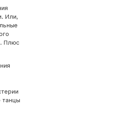
ния
. Или,
альные
ого
. Плюс
ания
стерии
е танцы