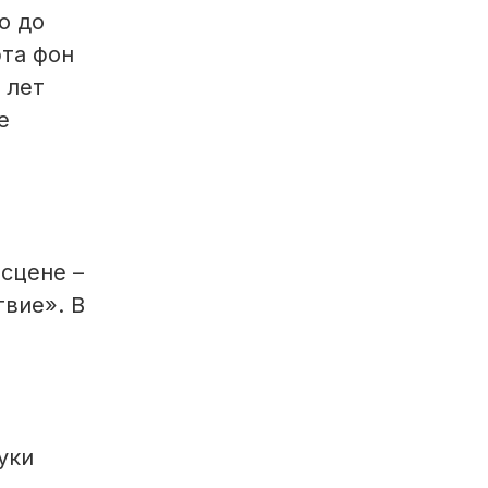
о до
та фон
 лет
е
 сцене –
вие». В
уки