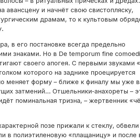
волосы – в ритуальных причёсках и дредах.
а авансцену и начнёт свою свистопляску,
тургическим драмам, то к культовым обря
.
а, в его постановке всегда предельно
ми знаками. Но в De temporum fine comoed
тигают своего апогея. С первыми звуками 
толком которого на заднике проецируется
ло меняет форму – ближе к финалу мы уже 
дущих затмений... Отшельники-анахореты – э
 идёт поминальная тризна, – жертвенник «ч
.
характерной позе прижали к стеклу, обвели
ли в полиэтиленовую «плащаницу» и после