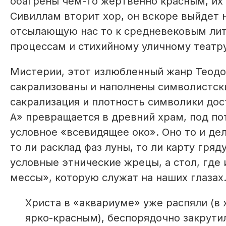
обагрены чем-то жертвенно красным, их 
Сивиллам вторит хор, он вскоре выйдет н
отсылающую нас то к средневековым ли
процессам и стихийному уличному театру
Мистерии, этот излюбленный жанр Теодор
сакрализованы и наполнены символистски
сакрализация и плотность символики дос
А» превращается в древний храм, под по
условное «всевидящее око». Оно то и де
то ли расклад фаз луны, то ли карту гря
условные этнические жрецы, а стол, где
мессы», которую служат на наших глазах
Христа в «аквариуме» уже распяли (в 
ярко-красным), беспорядочно закрути