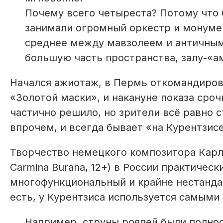
Почему всего четыреста? Потому что 
занимали огромный оркестр и монуме
среднее между мавзолеем и античным
большую часть пространства, залу-«а
Начался ажиотаж, в Пермь откомандиров
«Золотой маски», и накануне показа сро
частично решило, но зрители всё равно с
впрочем, и всегда бывает «на Курентзисе
Творчество немецкого композитора Карл
Carmina Burana, 12+) в России практическ
многофункциональный и крайне нестандарт
есть, у Курентзиса используется самым
Например, струны роялей были полнос