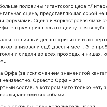
больше половины гигантского цеха «Литер
нтальная сцена, представляющая собой не
и форумами. Сцена и «оркестровая яма» с
мфитеатру» пришлось отодвинуться вглубь.
ался столичный десант критиков и эксперт
чно организовали ещё двести мест. Это про
тояли и сидели во всех проходах и нишах, к
»..
а Орфа (за исключением знаменитой канта
и неизвестно. Оркестр Орфа – это
ный состав, в котором чего только нет, а 
и неожиданными способами.
тью открыты, один исполнитель играл