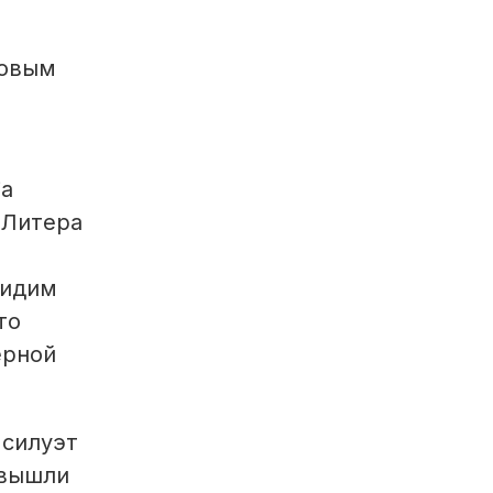
довым
ia
«Литера
видим
то
ёрной
 силуэт
 вышли