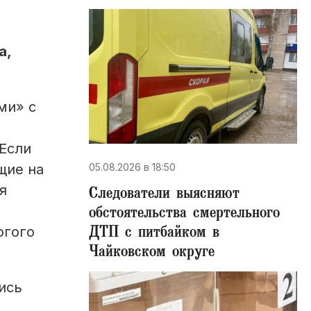
а,
ми» с
 Если
05.08.2026 в 18:50
щие на
я
Следователи выясняют
обстоятельства смертельного
ДТП с питбайком в
огого
Чайковском округе
ись