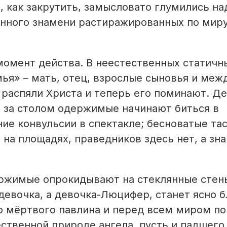
м, как закрутить, замысловато глумились на
нённого знамени растиражированных по мир
момент действа. В неестественных статичн
ья» – мать, отец, взрослые сыновья и меж
распяли Христа и теперь его поминают. Д
 за столом одержимые начинают биться в
ние конвульсии в спектакле; бесноватые та
 на площадях, праведников здесь нет, а зна
ержимые опрокидывают на стеклянные стен
е девочка, а девочка-Люцифер, станет ясно 
ю мёртвого павлина и перед всем миром п
ственной природе ангела, пусть и падшего