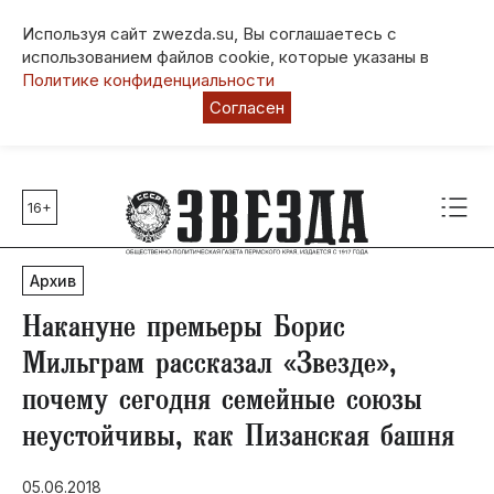
Используя сайт zwezda.su, Вы соглашаетесь с
использованием файлов cookie, которые указаны в
Политике конфиденциальности
Согласен
16+
Главные темы
80 лет Победы
Архив
Молодежная столица РФ
СВО
Накануне премьеры Борис
Выборы в Пермском крае
Мильграм рассказал «Звезде»,
Социальная поддержка
почему сегодня семейные союзы
Инфраструктура
неустойчивы, как Пизанская башня
Благоустройство
05.06.2018