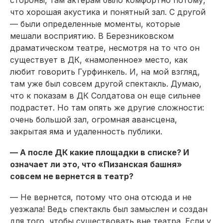
стороны, там актерам было комфортно потому,
что хорошая акустика и понятный зал. С другой
— были определенные моменты, которые
мешали восприятию. В Березниковском
драматическом театре, несмотря на то что он
существует в ДК, «намоленное» место, как
любит говорить Гурфинкель. И, на мой взгляд,
там уже был совсем другой спектакль. Думаю,
что к показам в ДК Солдатова он еще сильнее
подрастет. Но там опять же другие сложности:
очень большой зал, огромная авансцена,
закрытая яма и удаленность публики.
— А после ДК какие площадки в списке? И
означает ли это, что «Пизанская башня»
совсем не вернется в театр?
— Не вернется, потому что она отсюда и не
уезжала! Ведь спектакль был замыслен и создан
для того, чтобы существовать вне театра. Если у