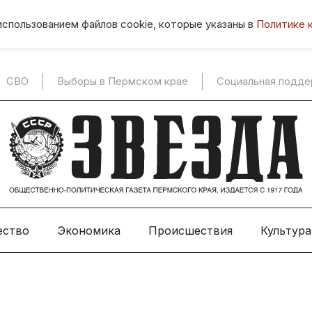
использованием файлов cookie, которые указаны в
Политике 
СВО
Выборы в Пермском крае
Социальная подд
ество
Экономика
Происшествия
Культура