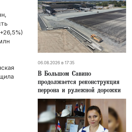
нн,
сть
 +26,5%)
 млн
06.08.2026 в 17:35
нская
В Большом Савино
бщила
продолжается реконструкция
перрона и рулежной дорожки