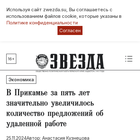
Используя сайт zwezda.su, Вы соглашаетесь с
использованием файлов cookie, которые указаны в
Политике конфиденциальности
Согласен
16+
Главные темы
80 лет Победы
Экономика
Молодежная столица РФ
СВО
​В Прикамье за пять лет
Выборы в Пермском крае
значительно увеличилось
Социальная поддержка
количество предложений об
Инфраструктура
удаленной работе
Благоустройство
25.11.2024
Автор: Анастасия Кузнецова