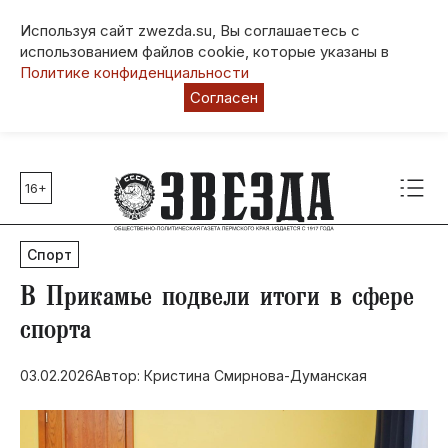
Используя сайт zwezda.su, Вы соглашаетесь с
использованием файлов cookie, которые указаны в
Политике конфиденциальности
Согласен
16+
Главные темы
80 лет Победы
Спорт
Молодежная столица РФ
СВО
В Прикамье подвели итоги в сфере
Выборы в Пермском крае
спорта
Социальная поддержка
03.02.2026
Автор: Кристина Смирнова-Думанская
Инфраструктура
Благоустройство