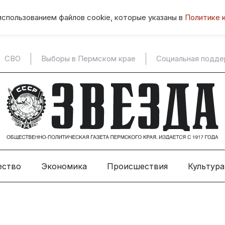
использованием файлов cookie, которые указаны в
Политике 
СВО
Выборы в Пермском крае
Социальная подд
ество
Экономика
Происшествия
Культура