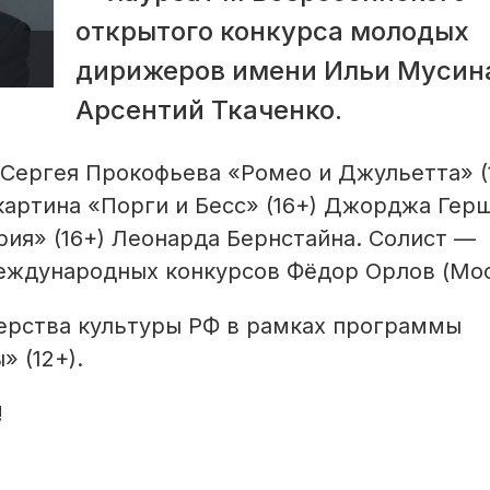
открытого конкурса молодых
дирижеров имени Ильи Мусин
Арсентий Ткаченко.
 Сергея Прокофьева «Ромео и Джульетта» (1
картина «Порги и Бесс» (16+) Джорджа Гер
рия» (16+) Леонарда Бернстайна. Солист —
еждународных конкурсов Фёдор Орлов (Мос
ерства культуры РФ в рамках программы
 (12+).
!