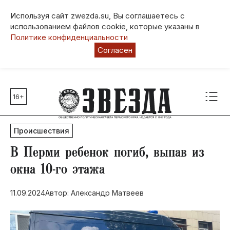
Используя сайт zwezda.su, Вы соглашаетесь с
использованием файлов cookie, которые указаны в
Политике конфиденциальности
Согласен
16+
Главные темы
80 лет Победы
Происшествия
Молодежная столица РФ
СВО
В Перми ребенок погиб, выпав из
Выборы в Пермском крае
окна 10-го этажа
Социальная поддержка
11.09.2024
Автор: Александр Матвеев
Инфраструктура
Благоустройство