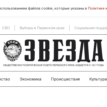
использованием файлов cookie, которые указаны в
Политике 
СВО
Выборы в Пермском крае
Социальная подд
ество
Экономика
Происшествия
Культура