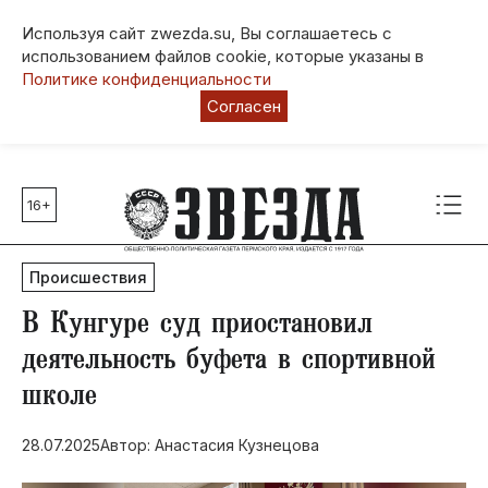
Используя сайт zwezda.su, Вы соглашаетесь с
использованием файлов cookie, которые указаны в
Политике конфиденциальности
Согласен
16+
Главные темы
80 лет Победы
Происшествия
Молодежная столица РФ
СВО
​В Кунгуре суд приостановил
Выборы в Пермском крае
деятельность буфета в спортивной
Социальная поддержка
школе
Инфраструктура
Благоустройство
28.07.2025
Автор: Анастасия Кузнецова