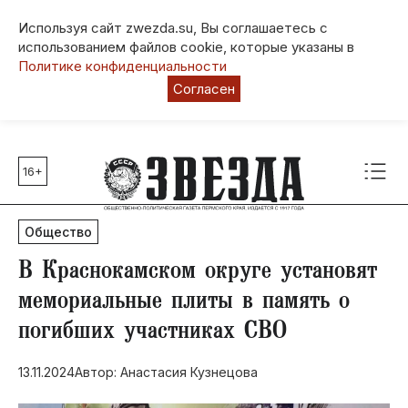
Используя сайт zwezda.su, Вы соглашаетесь с
использованием файлов cookie, которые указаны в
Политике конфиденциальности
Согласен
16+
Главные темы
80 лет Победы
Общество
Молодежная столица РФ
СВО
​В Краснокамском округе установят
Выборы в Пермском крае
мемориальные плиты в память о
Социальная поддержка
погибших участниках СВО
Инфраструктура
Благоустройство
13.11.2024
Автор: Анастасия Кузнецова