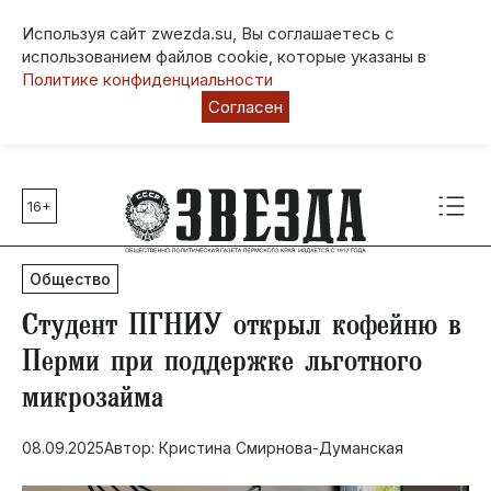
Используя сайт zwezda.su, Вы соглашаетесь с
использованием файлов cookie, которые указаны в
Политике конфиденциальности
Согласен
16+
Главные темы
80 лет Победы
Общество
Молодежная столица РФ
СВО
Студент ПГНИУ открыл кофейню в
Выборы в Пермском крае
Перми при поддержке льготного
Социальная поддержка
микрозайма
Инфраструктура
Благоустройство
08.09.2025
Автор: Кристина Смирнова-Думанская