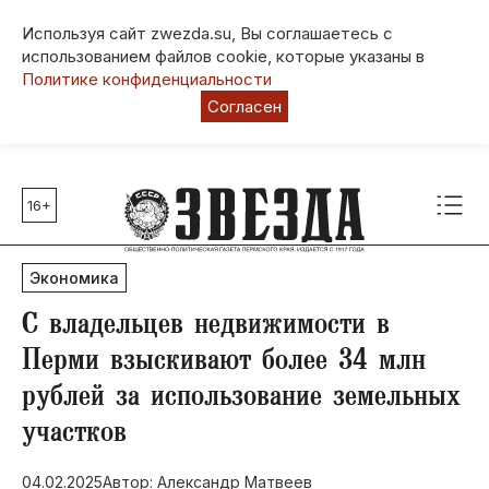
Используя сайт zwezda.su, Вы соглашаетесь с
использованием файлов cookie, которые указаны в
Политике конфиденциальности
Согласен
16+
Главные темы
80 лет Победы
Экономика
Молодежная столица РФ
СВО
С владельцев недвижимости в
Выборы в Пермском крае
Перми взыскивают более 34 млн
Социальная поддержка
рублей за использование земельных
Инфраструктура
участков
Благоустройство
04.02.2025
Автор: Александр Матвеев