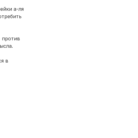
ейки а-ля
отребить
е против
ысла.
ся в