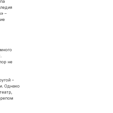
ппа
следия
» –
ние
 много
.
пор не
ругой –
и. Однако
театр,
ирепом