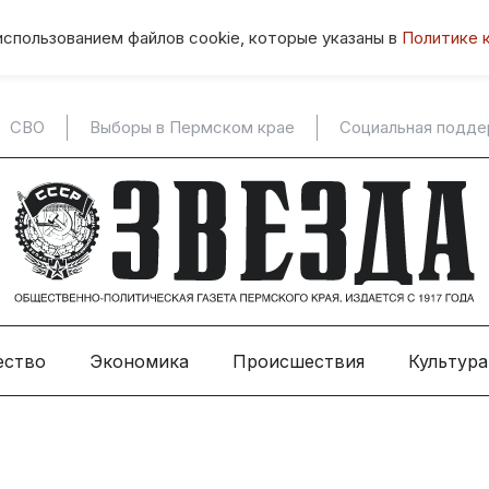
использованием файлов cookie, которые указаны в
Политике 
СВО
Выборы в Пермском крае
Социальная подд
ество
Экономика
Происшествия
Культура