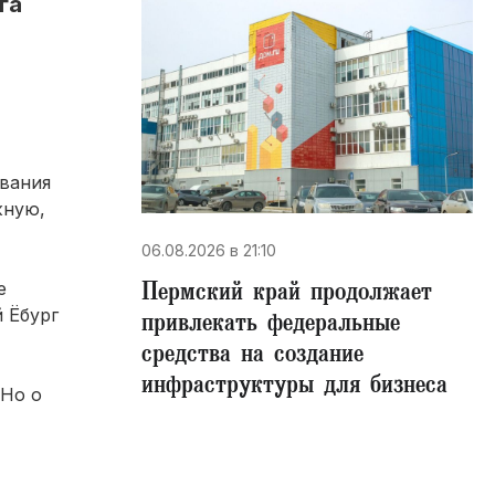
га
ывания
жную,
06.08.2026 в 21:10
Пермский край продолжает
е
 Ёбург
привлекать федеральные
средства на создание
инфраструктуры для бизнеса
 Но о