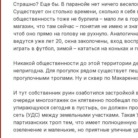
Страшно? Еще бы. В паранойе нет ничего весело
Существует он столько времени, сколько я себя 
общественность тоже не бурлила – мало ли в го
магазин, что там сейчас – понятия не имею и зн
чтоб оно прямо на голову не рухнуло. Аналогичн
ведутся уже лет 20, окна заколочены, вход вос
играть в футбол, зимой – кататься на коньках и 
Никакой общественности до этой территории де
непригодна. Для прогулок рядом существует пеш
прогулочными тропами. Ну и сквер по Макаренко
И тут собственник руин озаботился застройкой 
очереди многоэтажек он клятвенно пообещал по
упирающуюся сегодня в пустырь, он должен пр
сеть (УДС) между земельными участками. Такая
партизанских троп тем, что имеет полноценную 
озеленение и маленькие, но приятные уличные у