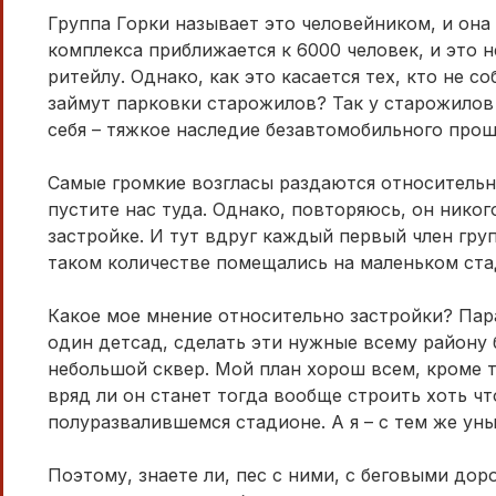
Группа Горки называет это человейником, и она
комплекса приближается к 6000 человек, и это н
ритейлу. Однако, как это касается тех, кто не 
займут парковки старожилов? Так у старожилов
себя – тяжкое наследие безавтомобильного прош
Самые громкие возгласы раздаются относительн
пустите нас туда. Однако, повторяюсь, он никог
застройке. И тут вдруг каждый первый член гру
таком количестве помещались на маленьком ста
Какое мое мнение относительно застройки? Пар
один детсад, сделать эти нужные всему району 
небольшой сквер. Мой план хорош всем, кроме т
вряд ли он станет тогда вообще строить хоть ч
полуразвалившемся стадионе. А я – с тем же ун
Поэтому, знаете ли, пес с ними, с беговыми дор