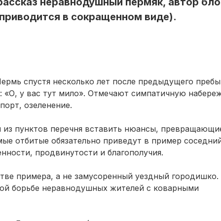
рассказ неравнодушный пермяк, автор бло
(приводится в сокращенном виде).
ермь спустя несколько лет после предыдущего преб
: «О, у вас тут мило». Отмечают симпатичную набере
порт, озеленение.
й из пунктов перечня вставить нюансы, превращающи
ые отбитые обязательно приведут в пример соседний
менности, продвинутости и благополучия.
стве примера, а не замусоренный уездный городишко.
вной борьбе неравнодушных жителей с коварными