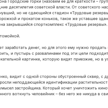
а Городские горки (назовем ее для краткости – гру
ние десятилетия советской власти. От советского на
тнувший, но не сдающийся стадион «Трудовые резервы
орожкой и прокатом коньков, такое же уставшее зда
ена закрывшийся спорткомплекс «Трудовые резервы».
втомойкой.
ет заработать денег, но для этого ему нужно продать
оить, и пустырь с развалинами под эти цели подходит
екательной картинке, которую видят приезжие, но в у
нко, видит с одной стороны обустроенный сквер, с д
заросли неподдающейся идентификации растительност
й умысел застройщика. Который хочет уничтожить кино
ного воткнуть человейник – без него же никуда в св