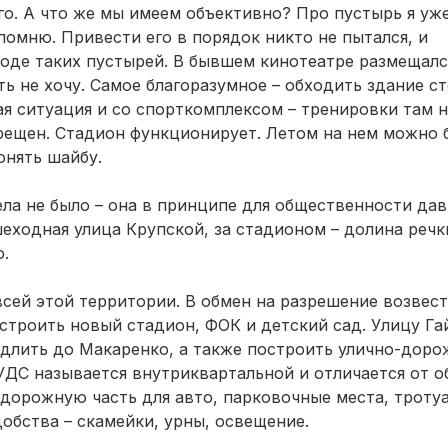
го. А что же мы имеем объективно? Про пустырь я уже
помню. Привести его в порядок никто не пытался, и
роде таких пустырей. В бывшем кинотеатре размещалс
ать не хочу. Самое благоразумное – обходить здание с
ая ситуация и со спорткомплексом – тренировки там 
прещен. Стадион функционирует. Летом на нем можно б
гонять шайбу.
ла не было – она в принципе для общественности дав
еходная улица Крупской, за стадионом – долина речк
.
всей этой территории. В обмен на разрешение возвес
строить новый стадион, ФОК и детский сад. Улицу Га
одлить до Макаренко, а также построить улично-дор
 УДС называется внутриквартальной и отличается от 
дорожную часть для авто, парковочные места, троту
добства – скамейки, урны, освещение.