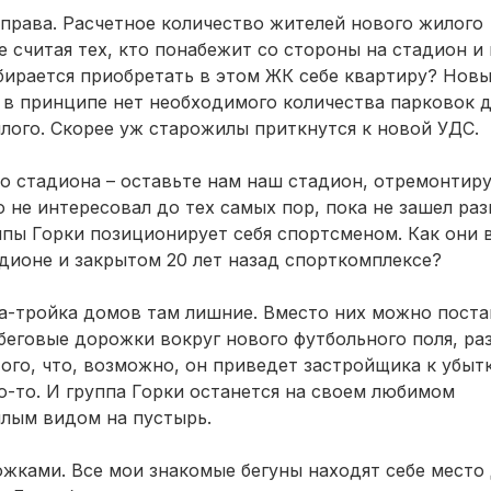
 права. Расчетное количество жителей нового жилого
е считая тех, кто понабежит со стороны на стадион и 
собирается приобретать в этом ЖК себе квартиру? Нов
 в принципе нет необходимого количества парковок 
лого. Скорее уж старожилы приткнутся к новой УДС.
о стадиона – оставьте нам наш стадион, отремонтиру
о не интересовал до тех самых пор, пока не зашел раз
ппы Горки позиционирует себя спортсменом. Как они 
дионе и закрытом 20 лет назад спорткомплексе?
а-тройка домов там лишние. Вместо них можно поста
беговые дорожки вокруг нового футбольного поля, ра
ого, что, возможно, он приведет застройщика к убыт
то-то. И группа Горки останется на своем любимом
ылым видом на пустырь.
ожками. Все мои знакомые бегуны находят себе место