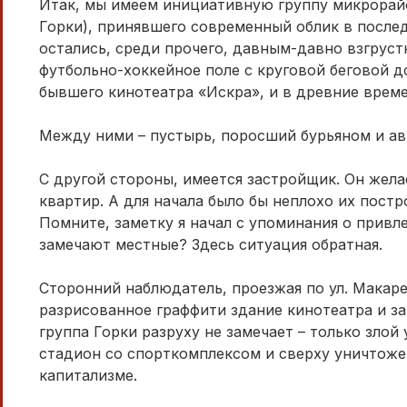
Итак, мы имеем инициативную группу микрорайон
Горки), принявшего современный облик в послед
остались, среди прочего, давным-давно взгрус
футбольно-хоккейное поле с круговой беговой д
бывшего кинотеатра «Искра», и в древние врем
Между ними – пустырь, поросший бурьяном и а
С другой стороны, имеется застройщик. Он жела
квартир. А для начала было бы неплохо их постр
Помните, заметку я начал с упоминания о привл
замечают местные? Здесь ситуация обратная.
Сторонний наблюдатель, проезжая по ул. Макаре
разрисованное граффити здание кинотеатра и 
группа Горки разруху не замечает – только зло
стадион со спорткомплексом и сверху уничтожен
капитализме.