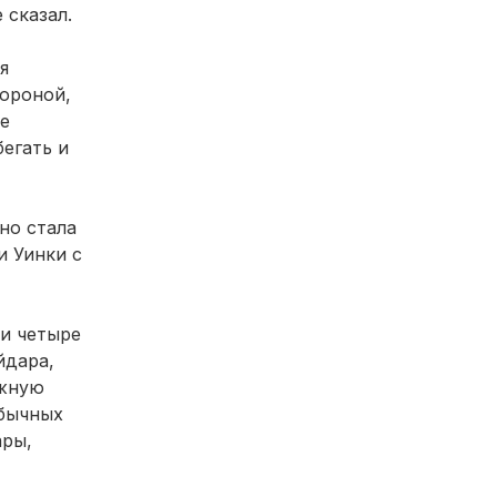
 сказал.
я
тороной,
не
егать и
но стала
и Уинки с
ти четыре
йдара,
ожную
обычных
ары,