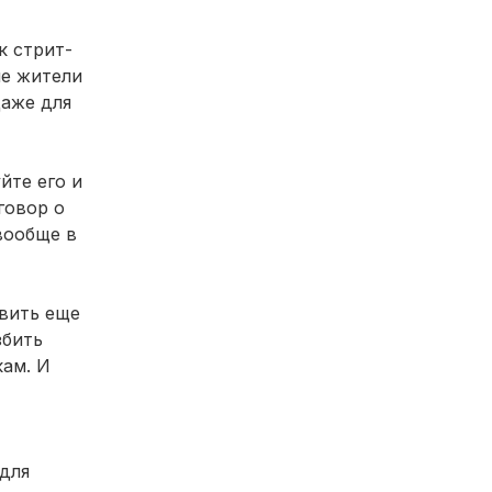
к стрит-
ые жители
даже для
йте его и
говор о
вообще в
вить еще
збить
кам. И
 для