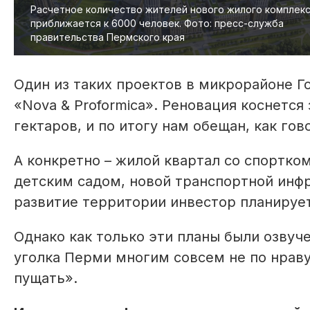
Расчетное количество жителей нового жилого комплек
приближается к 6000 человек. Фото: пресс-служба
правительства Пермского края
Один из таких проектов в микрорайоне Г
«Nova & Proformica». Реновация коснетс
гектаров, и по итогу нам обещан, как го
А конкретно – жилой квартал со спортко
детским садом, новой транспортной инфр
развитие территории инвестор планирует
Однако как только эти планы были озвуче
уголка Перми многим совсем не по нраву.
пущать».