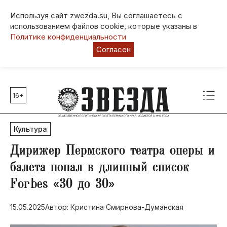
Используя сайт zwezda.su, Вы соглашаетесь с
использованием файлов cookie, которые указаны в
Политике конфиденциальности
Согласен
16+
Главные темы
80 лет Победы
Культура
Молодежная столица РФ
СВО
Дирижер Пермского театра оперы и
Выборы в Пермском крае
балета попал в длинный список
Социальная поддержка
Forbes «30 до 30»
Инфраструктура
Благоустройство
15.05.2025
Автор: Кристина Смирнова-Думанская