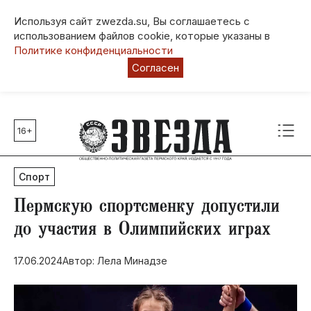
Используя сайт zwezda.su, Вы соглашаетесь с
использованием файлов cookie, которые указаны в
Политике конфиденциальности
Согласен
16+
Главные темы
80 лет Победы
Спорт
Молодежная столица РФ
СВО
Пермскую спортсменку допустили
Выборы в Пермском крае
до участия в Олимпийских играх
Социальная поддержка
17.06.2024
Автор: Лела Минадзе
Инфраструктура
Благоустройство