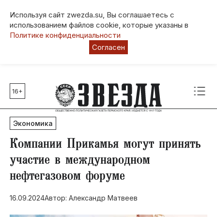
Используя сайт zwezda.su, Вы соглашаетесь с
использованием файлов cookie, которые указаны в
Политике конфиденциальности
Согласен
16+
Главные темы
80 лет Победы
Экономика
Молодежная столица РФ
СВО
Компании Прикамья могут принять
Выборы в Пермском крае
участие в международном
Социальная поддержка
нефтегазовом форуме
Инфраструктура
Благоустройство
16.09.2024
Автор: Александр Матвеев