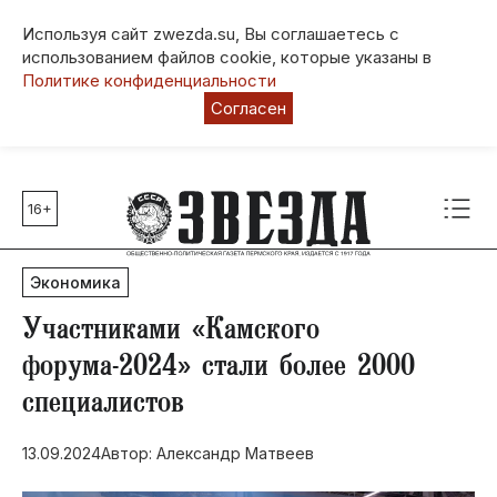
Используя сайт zwezda.su, Вы соглашаетесь с
использованием файлов cookie, которые указаны в
Политике конфиденциальности
Согласен
16+
Главные темы
80 лет Победы
Экономика
Молодежная столица РФ
СВО
Участниками «Камского
Выборы в Пермском крае
форума-2024» стали более 2000
Социальная поддержка
специалистов
Инфраструктура
Благоустройство
13.09.2024
Автор: Александр Матвеев