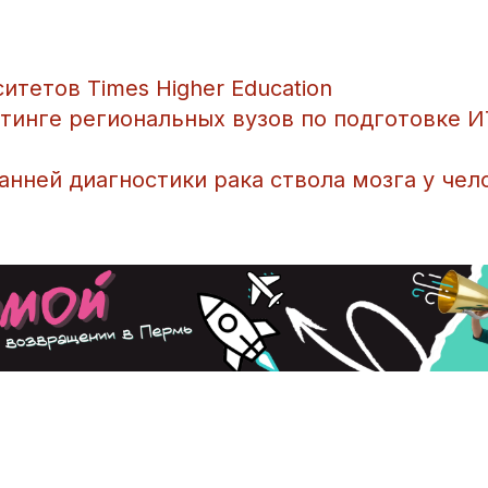
тетов Times Higher Education
йтинге региональных вузов по подготовке И
нней диагностики рака ствола мозга у чел