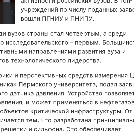
активности российских вузов. В топ-
учреждений по числу поданных заяв
вошли ПГНИУ и ПНИПУ.
и вузов страны стал четвертым, а среди
го исследовательского – первым. Большинс
ктивными направлениями развития вуза и
ов технологического лидерства.
рики и перспективных средств измерения 
ика» Пермского университета, подал заявк
го датчика давления. Устройство позволяе
вления, и может применяться в нефтегазо
 объектов критической инфраструктуры. От
ичается тем, что разработана принципиаль
 решетки и сильфона. Это обеспечивает