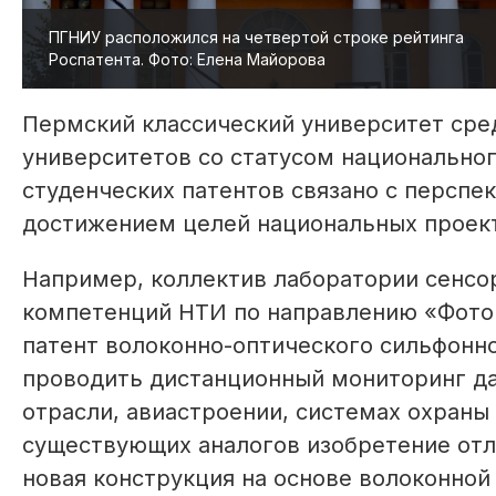
ПГНИУ расположился на четвертой строке рейтинга
Роспатента. Фото: Елена Майорова
Пермский классический университет сред
университетов со статусом национально
студенческих патентов связано с перспе
достижением целей национальных проект
Например, коллектив лаборатории сенсо
компетенций НТИ по направлению «Фотон
патент волоконно-оптического сильфонно
проводить дистанционный мониторинг да
отрасли, авиастроении, системах охраны
существующих аналогов изобретение отл
новая конструкция на основе волоконной