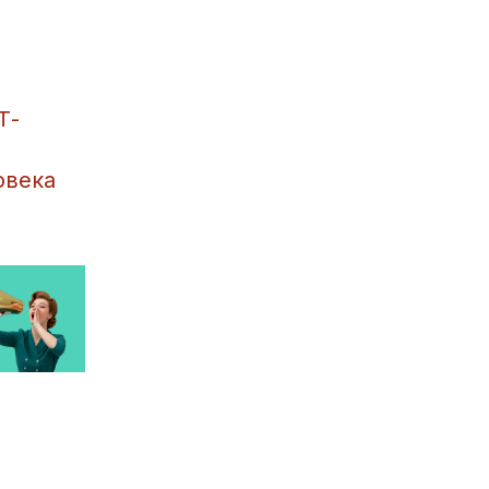
Т-
овека