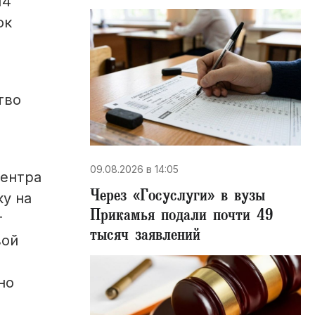
14
ок
тво
09.08.2026 в 14:05
Центра
Через «Госуслуги» в вузы
у на
Прикамья подали почти 49
т
тысяч заявлений
вой
но