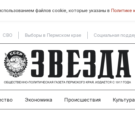
использованием файлов cookie, которые указаны в
Политике 
СВО
Выборы в Пермском крае
Социальная подд
ество
Экономика
Происшествия
Культура