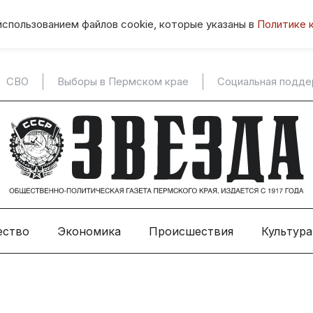
использованием файлов cookie, которые указаны в
Политике 
СВО
Выборы в Пермском крае
Социальная подд
ество
Экономика
Происшествия
Культура