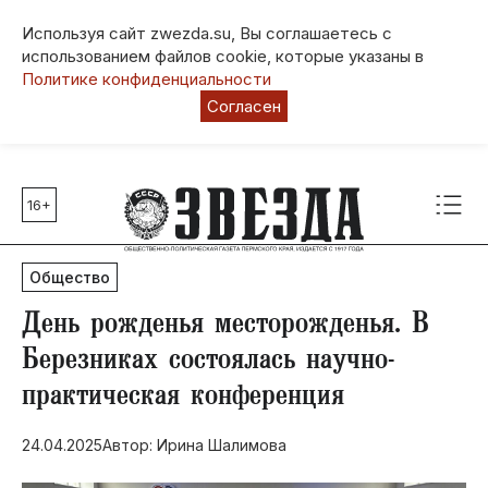
Используя сайт zwezda.su, Вы соглашаетесь с
использованием файлов cookie, которые указаны в
Политике конфиденциальности
Согласен
16+
Главные темы
80 лет Победы
Общество
Молодежная столица РФ
СВО
День рожденья месторожденья. В
Выборы в Пермском крае
Березниках состоялась научно-
Социальная поддержка
практическая конференция
Инфраструктура
Благоустройство
24.04.2025
Автор: Ирина Шалимова